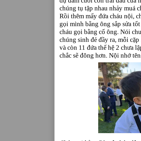
dự đám cưới con trai đầu của
chúng tụ tập nhau nhảy muá ch
Rồi thêm mấy đứa cháu nội, c
gọi mình bằng ông sắp sửa tốt 
cháu gọi bằng cố ông. Nói chu
chúng sinh đẻ đầy ra, mỗi cặp 
và còn 11 đứa thế hệ 2 chưa lậ
chắc sẽ đông hơn. Nội nhớ tên