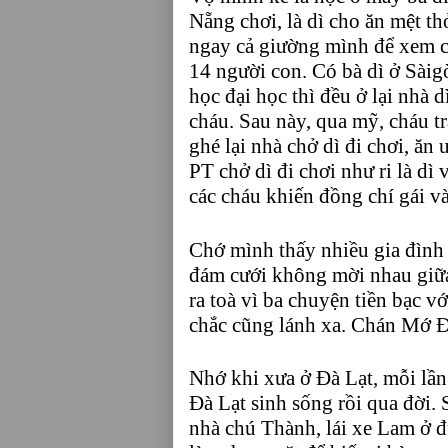
Nẵng chơi, là dì cho ăn mệt th
ngay cả giường mình để xem c
14 người con. Có bà dì ở Sài
học đại học thì đều ở lại nhà d
cháu. Sau này, qua mỹ, cháu t
ghé lại nhà chở dì đi chơi, ăn
PT chở dì đi chơi như ri là dì
các cháu khiến đồng chí gái và
Chớ mình thấy nhiều gia đình
đám cưới không mời nhau giữa
ra toà vì ba chuyện tiền bạc 
chắc cũng lánh xa. Chán Mớ 
Nhớ khi xưa ở Đà Lạt, mỗi lần
Đà Lạt sinh sống rồi qua đời. 
nhà chú Thành, lái xe Lam ở 