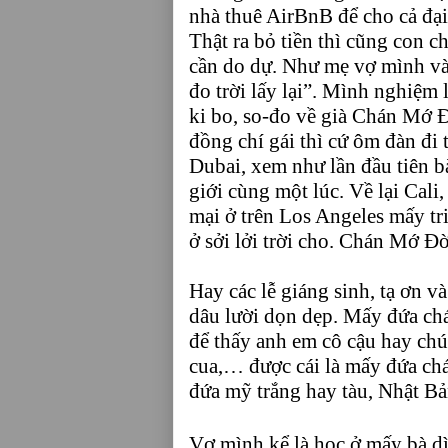
nhà thuê AirBnB để cho cả đại
Thật ra bỏ tiền thì cũng con 
cần do dự. Như mẹ vợ mình và b
đo trời lấy lại”. Mình nghiệm 
ki bo, so-đo về già Chán Mớ Đ
đồng chí gái thì cứ ôm đàn đi 
Dubai, xem như lần đầu tiên b
giới cùng một lúc. Về lại Cal
mại ở trên Los Angeles mấy t
ở sởi lởi trời cho. Chán Mớ Đ
Hay các lễ giáng sinh, tạ ơn v
dâu lười dọn dẹp. Mấy đứa chá
để thấy anh em cô cậu hay chú 
cua,… được cái là mấy đứa chá
đứa mỹ trắng hay tàu, Nhật B
Vợ mình kể là học ở mấy bà dì