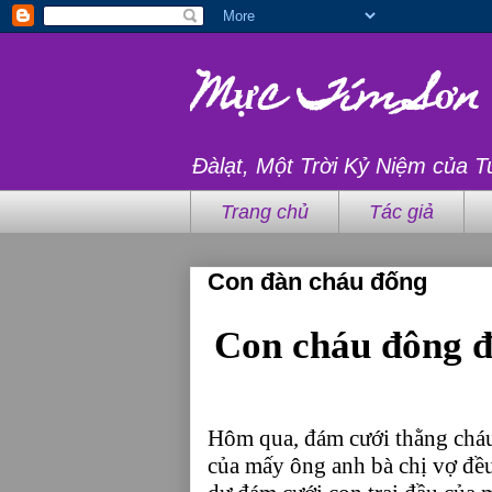
Mực Tím Sơn
Đàlạt, Một Trời Kỷ Niệm của T
Trang chủ
Tác giả
Con đàn cháu đống
Con cháu đông 
Hôm qua, đám cưới thằng cháu 
của mấy ông anh bà chị vợ đề