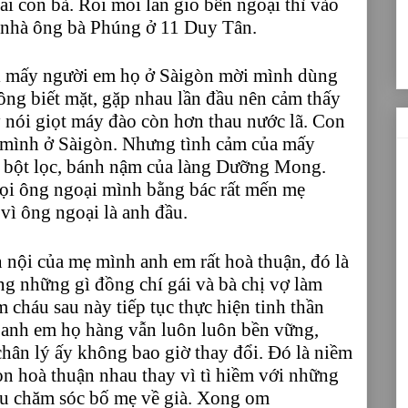
 ai con bà. Rồi mỗi lần giỗ bên ngoại thì vào
 nhà ông bà Phúng ở 11 Duy Tân.
ì mấy người em họ ở Sàigòn mời mình dùng
ông biết mặt, gặp nhau lần đầu nên cảm thấy
y nói giọt máy đào còn hơn thau nước lã. Con
 mình ở Sàigòn. Nhưng tình cảm của mấy
 bột lọc, bánh nậm của làng Dưỡng Mong.
ọi ông ngoại mình bằng bác rất mến mẹ
vì ông ngoại là anh đầu.
nội của mẹ mình anh em rất hoà thuận, đó là
ng những gì đồng chí gái và bà chị vợ làm
 cháu sau này tiếp tục thực hiện tinh thần
 anh em họ hàng vẫn luôn luôn bền vững,
hân lý ấy không bao giờ thay đổi. Đó là niềm
n hoà thuận nhau thay vì tì hiềm với những
au chăm sóc bố mẹ về già. Xong om