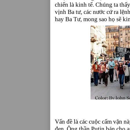
chiến là kinh tế. Chúng ta th
vịnh Ba tư, các nước cứ ra lện
hay Ba Tư, mong sao họ sẽ kin
Vấn đề là các cuộc cấm vận n
đen. Ông thần Putin bán cho an