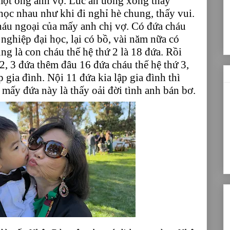
 một ông anh vợ. Lúc ăn uống xong thấy
ọc nhau như khi đi nghỉ hè chung, thấy vui.
háu ngoại của mấy anh chị vợ. Có đứa cháu
nghiệp đại học, lại có bồ, vài năm nữa có
ng là con cháu thế hệ thứ 2 là 18 đứa. Rồi
2, 3 đứa thêm đâu 16 đứa cháu thế hệ thứ 3,
p gia đình. Nội 11 đứa kia lập gia đình thì
 mấy đứa này là thấy oải đời tình anh bán bơ.