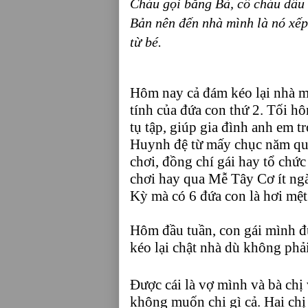
Cháu gọi bằng Bà, cô cháu dâu 
Bản nên đến nhà mình là nó xếp
từ bé.
Hôm nay cả đám kéo lại nhà mì
tính của đứa con thứ 2. Tối h
tụ tập, giúp gia đình anh em t
Huynh đệ từ mấy chục năm qua.
chơi, đồng chí gái hay tổ chứ
chơi hay qua Mễ Tây Cơ ít ng
Kỳ mà có 6 đứa con là hơi mệt
Hôm đầu tuần, con gái mình đ
kéo lại chật nhà dù không phải
Được cái là vợ mình và bà chị 
không muốn chi gì cả. Hai chị