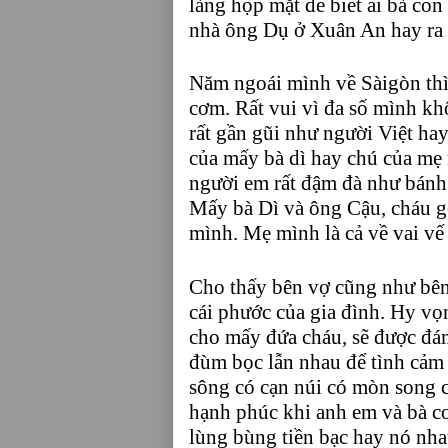
làng họp mặt để biết ai bà con
nhà ông Dụ ở Xuân An hay ra
Năm ngoái mình về Sàigòn th
cơm. Rất vui vì đa số mình kh
rất gần gũi như người Việt ha
của mấy bà dì hay chú của mẹ
người em rất đậm đà như bánh
Mấy bà Dì và ông Cậu, cháu g
mình. Mẹ mình là cả về vai vế 
Cho thấy bên vợ cũng như bên 
cái phước của gia đình. Hy vọ
cho mấy đứa cháu, sẽ được đám
đùm bọc lẫn nhau để tình cảm
sông có cạn núi có mòn song c
hạnh phúc khi anh em và bà co
lùng bùng tiền bạc hay nó nh