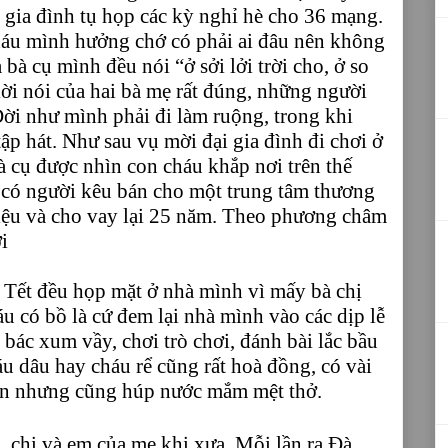
 gia đình tụ họp các kỳ nghỉ hè cho 36 mạng.
cháu mình hưởng chớ có phải ai đâu nên không
à cụ mình đều nói “ở sởi lởi trời cho, ở so
lời nói của hai bà mẹ rất đúng, những người
ời như mình phải đi làm ruộng, trong khi
tập hát. Như sau vụ mời đại gia đình đi chơi ở
à cụ được nhìn con cháu khắp nơi trên thế
i, có người kêu bán cho một trung tâm thương
riệu và cho vay lại 25 năm. Theo phương châm
ời
à Tết đều họp mặt ở nhà mình vì mấy bà chị
u có bồ là cứ đem lại nhà mình vào các dịp lễ
bác xum vầy, chơi trò chơi, đánh bài lắc bầu
u dâu hay cháu rể cũng rất hoà đồng, có vài
ản nhưng cũng húp nước mắm mệt thở.
, chị và em của mẹ khi xưa. Mỗi lần ra Đà