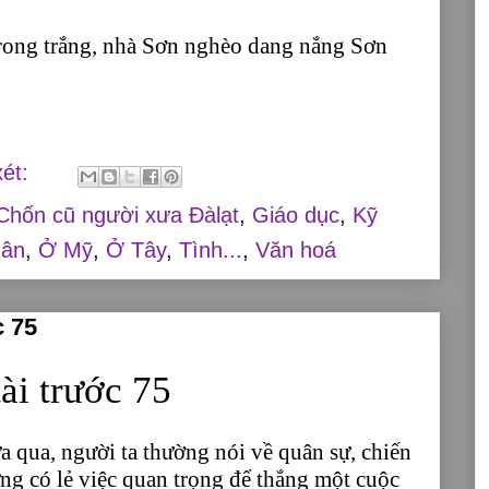
rong trắng, nhà Sơn nghèo dang nắng Sơn
xét:
Chốn cũ người xưa Đàlạt
,
Giáo dục
,
Kỹ
hân
,
Ở Mỹ
,
Ở Tây
,
Tình...
,
Văn hoá
c 75
ài trước 75
 qua, người ta thường nói về quân sự, chiến
ng có lẻ việc quan trọng để thắng một cuộc