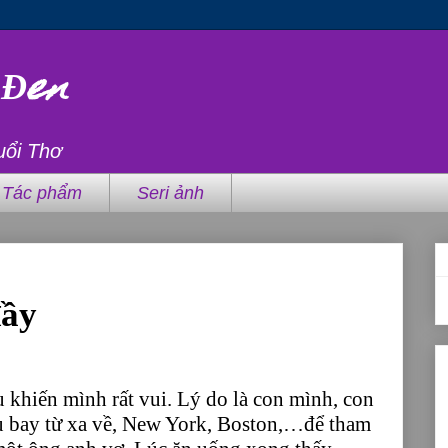
 Đen
uổi Thơ
Tác phẩm
Seri ảnh
đầy
khiến mình rất vui. Lý do là con mình, con
u bay từ xa về, New York, Boston,…để tham