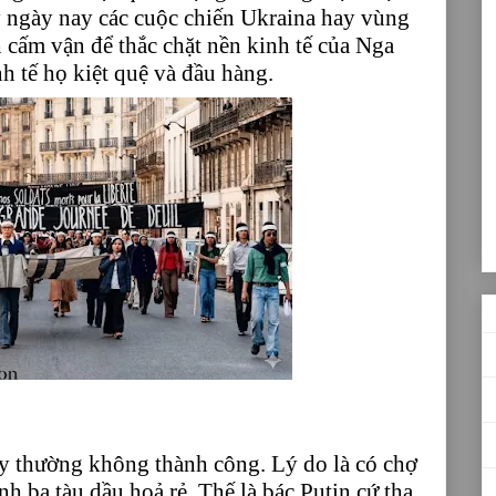
ấy ngày nay các cuộc chiến Ukraina hay vùng
h cấm vận để thắc chặt nền kinh tế của Nga
h tế họ kiệt quệ và đầu hàng.
ày thường không thành công. Lý do là có chợ
h ba tàu dầu hoả rẻ. Thế là bác Putin cứ tha