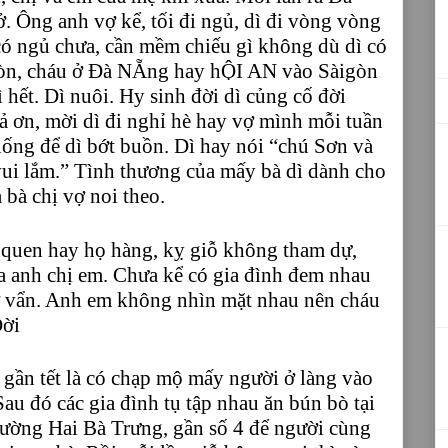
ở. Ông anh vợ kể, tối đi ngủ, dì đi vòng vòng
ó ngủ chưa, cần mềm chiếu gì không dù dì có
gòn, cháu ở Đà NẴng hay hỘI AN vào Sàigòn
ì hết. Dì nuôi. Hy sinh đời dì củng cố đời
rả ơn, mời dì đi nghỉ hè hay vợ mình mỗi tuần
 uống để dì bớt buồn. Dì hay nói “chú Sơn và
 vui lắm.” Tình thương của mấy bà dì dành cho
 bà chị vợ noi theo.
 quen hay họ hàng, kỵ giỗ không tham dự,
 anh chị em. Chưa kể có gia đình đem nhau
vớ vẩn. Anh em không nhìn mặt nhau nên cháu
Đời
 gần tết là có chạp mộ mấy người ở làng vào
Sau đó các gia đình tụ tập nhau ăn bún bò tại
đường Hai Bà Trưng, gần số 4 để người cùng