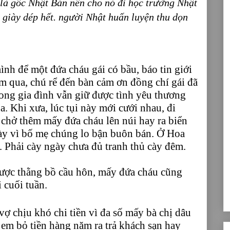
là gốc Nhật Bản nên cho nó đi học trường Nhật
 giày dép hết. người Nhật huấn luyện thu dọn
nh để một đứa cháu gái có bầu, báo tin giới
ôm qua, chú rể đến bàn cảm ơn đồng chí gái đã
rong gia đình vẫn giữ được tình yêu thương
 Khi xưa, lúc tụi này mới cưới nhau, đi
c chở thêm mấy đứa cháu lên núi hay ra biển
ày vì bố mẹ chúng lo bận buôn bán. Ở Hoa
. Phải cày ngày chưa đủ tranh thủ cày đêm.
ược thằng bồ cầu hôn, mấy đứa cháu cũng
 cuối tuần.
vợ chịu khó chi tiền vì đa số mấy bà chị dâu
 em bỏ tiền hàng năm ra trả khách sạn hay