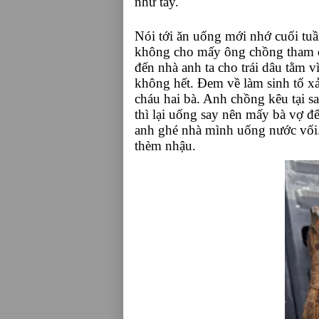
như tây.
Nói tới ăn uống mới nhớ cuối t
không cho mấy ông chồng tham d
đến nhà anh ta cho trái dâu tằm v
không hết. Đem về làm sinh tố xả
cháu hai bà. Anh chồng kêu tại 
thì lại uống say nên mấy bà vợ để
anh ghé nhà mình uống nước vối.
thèm nhậu.