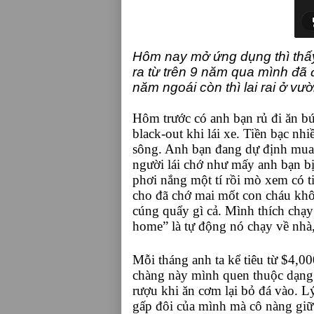
Hôm nay mở ứng dụng thì thấ
ra từ trên 9 năm qua mình đã 
năm ngoái còn thì lai rai ở v
Hôm trước có anh bạn rủ đi ăn bú
black-out khi lái xe. Tiền bạc n
sông. Anh bạn đang dự định mua c
người lái chớ như mấy anh bạn bị
phơi nắng một tí rồi mò xem có t
cho đã chớ mai mốt con cháu khô
cúng quẩy gì cả. Mình thích chạy
home” là tự động nó chạy về nhà
Mỗi tháng anh ta kể tiêu từ $4,0
chàng này mình quen thuộc dạng 
rượu khi ăn cơm lại bỏ đá vào. Lý
gấp đôi của mình mà cô nàng giữ 