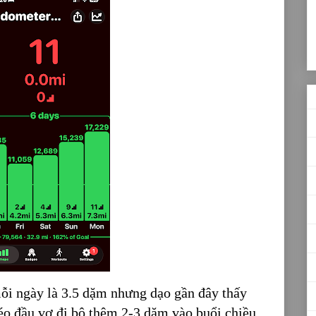
mỗi ngày là 3.5 dặm nhưng dạo gần đây thấy
kéo đầu vợ đi bộ thêm 2-3 dặm vào buổi chiều