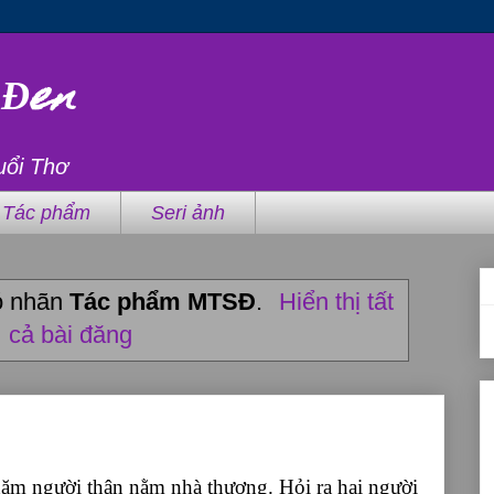
 Đen
uổi Thơ
Tác phẩm
Seri ảnh
có nhãn
Tác phẩm MTSĐ
.
Hiển thị tất
cả bài đăng
ăm người thân nằm nhà thương. Hỏi ra hai người