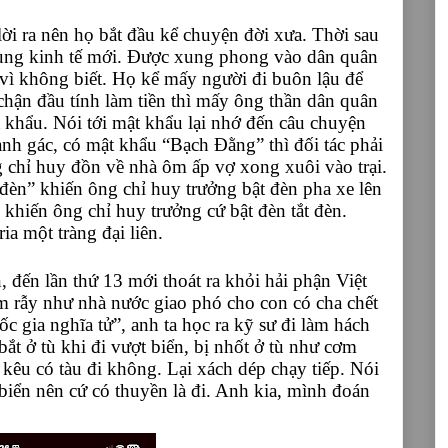
ời ra nên họ bắt đầu kể chuyện đời xưa. Thời sau
 vùng kinh tế mới. Được xung phong vào dân quân
i vì không biết. Họ kể mấy người đi buôn lậu để
hận đầu tính làm tiền thì mấy ông thần dân quân
t khẩu. Nói tới mật khẩu lại nhớ đến câu chuyện
h gác, có mật khẩu “Bạch Đằng” thì đối tác phải
 chỉ huy đồn về nhà ôm ấp vợ xong xuôi vào trại.
èn” khiến ông chỉ huy trưởng bật đèn pha xe lên
n khiến ông chỉ huy trưởng cứ bật đèn tắt đèn.
a một tràng đại liên.
 đến lần thứ 13 mới thoát ra khỏi hải phận Việt
m rẫy như nhà nước giao phó cho con có cha chết
 gia nghĩa tử”, anh ta học ra kỹ sư đi làm hách
ắt ở tù khi đi vượt biển, bị nhốt ở tù như cơm
 kêu có tàu đi không. Lại xách dép chạy tiếp. Nói
 biển nên cứ có thuyền là đi. Anh kia, mình đoán