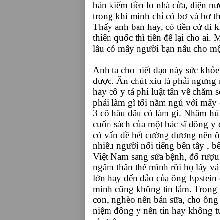
bán kiếm tiền lo nhà cửa, điện nư
trong khi mình chỉ có bơ và bơ t
Thấy anh bạn hay, có tiền cứ đi 
thiên quốc thì tiền để lại cho ai.
lâu có mấy người bạn nấu cho một 
Anh ta cho biết dạo này sức khỏ
được. Ăn chút xíu là phải ngưng
hay cô y tá phi luật tân về chăm 
phải làm gì tối nằm ngủ với mấy
3 cô hầu đâu có làm gì. Nhằm hút
cuốn sách của một bác sĩ đông y 
có vấn đề hết cường dương nên ôn
nhiều người nổi tiếng bên tây ,
Việt Nam sang sửa bệnh, đổ rượu
ngâm thân thể mình rồi họ lấy v
lớn hay đến đảo của ông Epstein 
mình cũng không tin lắm. Trong
con, nghèo nên bán sữa, cho ông
niệm đông y nên tin hay không 