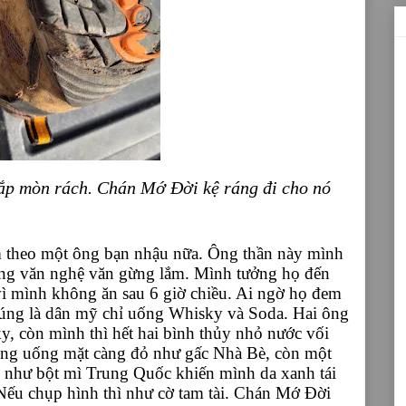
sắp mòn rách. Chán Mớ Đời kệ ráng đi cho nó
em theo một ông bạn nhậu nữa. Ông thần này mình
cũng văn nghệ văn gừng lắm. Mình tưởng họ đến
vì mình không ăn sau 6 giờ chiều. Ai ngờ họ đem
Đúng là dân mỹ chỉ uống Whisky và Soda. Hai ông
y, còn mình thì hết hai bình thủy nhỏ nước vối
àng uống mặt càng đỏ như gấc Nhà Bè, còn một
g như bột mì Trung Quốc khiến mình da xanh tái
 Nếu chụp hình thì như cờ tam tài. Chán Mớ Đời