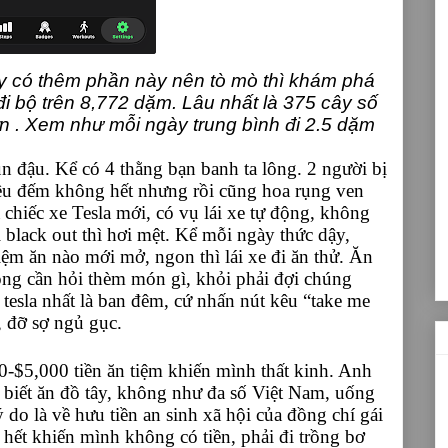
y có thêm phần này nên tò mò thì khám phá
đi bộ trên 8,772 dặm. Lâu nhất là 375 cây số
ườn . Xem như mỗi ngày trung bình đi 2.5 dặm
n đậu. Kể có 4 thằng bạn banh ta lông. 2 người bị
hiều đếm không hết nhưng rồi cũng hoa rụng ven
hiếc xe Tesla mới, có vụ lái xe tự động, không
 black out thì hơi mệt. Kể mỗi ngày thức dậy,
iệm ăn nào mới mở, ngon thì lái xe đi ăn thử. Ăn
ng cần hỏi thèm món gì, khỏi phải đợi chúng
 tesla nhất là ban đêm, cứ nhấn nút kêu “take me
, đỡ sợ ngủ gục.
00-$5,000 tiền ăn tiệm khiến mình thất kinh. Anh
biết ăn đồ tây, không như đa số Việt Nam, uống
 do là về hưu tiền an sinh xã hội của đồng chí gái
hết khiến mình không có tiền, phải đi trồng bơ