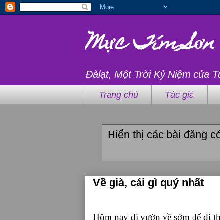
Mực Tím Sơn
Đàlạt, Một Trời Kỷ Niệm của T
Trang chủ
Tác giả
Hiển thị các bài đăng 
Về già, cái gì quý nhất
Hôm nay đi vườn về sớm để đi th