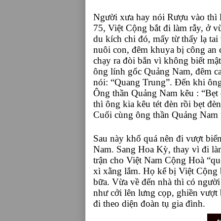
Người xưa hay nói Rượu vào thì l
75, Việt Cộng bắt đi làm rẫy, ở
du kích chi đó, mấy từ thấy lạ ta
nuôi con, đêm khuya bị công an c
chạy ra đòi bắn vì không biết mậ
ông lính gốc Quảng Nam, đêm can
nói: “Quang Trung”. Đến khi ông
Ông thần Quảng Nam kêu : “Bẹt đ
thì ông kia kêu tét đèn rồi bẹt đè
Cuối cùng ông thần Quảng Nam ri
Sau này khổ quá nên đi vượt biển,
Nam. Sang Hoa Kỳ, thay vì đi là
trận cho Việt Nam Cộng Hoà “quốc
xì xằng lắm. Họ kể bị Việt Cộng b
bữa. Vừa về đến nhà thì có người
như cởi lên lưng cọp, ghiền vượt
đi theo diện đoàn tụ gia đình.