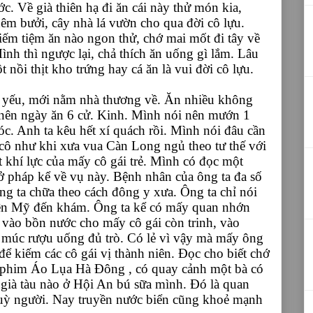
ớc. Về già thiên hạ đi ăn cái này thử món kia,
hêm bưởi, cây nhà lá vườn cho qua đời cô lựu.
kiếm tiệm ăn nào ngon thử, chớ mai mốt đi tây về
 Mình thì ngược lại, chả thích ăn uống gì lắm. Lâu
nồi thịt kho trứng hay cá ăn là vui đời cô lựu.
e yếu, mới nằm nhà thương về. Ăn nhiều không
 nên ngày ăn 6 cử. Kinh. Mình nói nên mướn 1
sóc. Anh ta kêu hết xí quách rồi. Mình nói đâu cần
 cô như khi xưa vua Càn Long ngủ theo tư thế với
 khí lực của mấy cô gái trẻ. Mình có đọc một
ở pháp kể về vụ này. Bệnh nhân của ông ta đa số
g ta chữa theo cách đông y xưa. Ông ta chỉ nói
 bên Mỹ đến khám. Ông ta kể có mấy quan nhớn
 vào bồn nước cho mấy cô gái còn trinh, vào
á múc rượu uống đủ trò. Có lẻ vì vậy mà mấy ông
để kiếm các cô gái vị thành niên. Đọc cho biết chớ
 phim Áo Lụa Hà Đông , có quay cảnh một bà có
 già tàu nào ở Hội An bú sữa mình. Đó là quan
tuỳ người. Nay truyền nước biển cũng khoẻ mạnh