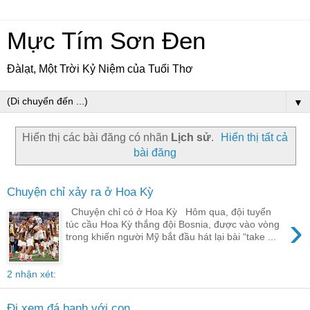
Mực Tím Sơn Đen
Đàlạt, Một Trời Kỷ Niệm của Tuổi Thơ
▼
Hiển thị các bài đăng có nhãn
Lịch sử
.
Hiển thị tất cả
bài đăng
Chuyện chỉ xảy ra ở Hoa Kỳ
Chuyện chỉ có ở Hoa Kỳ Hôm qua, đội tuyển
›
túc cầu Hoa Kỳ thắng đội Bosnia, được vào vòng
trong khiến người Mỹ bắt đầu hát lại bài “take ...
2 nhận xét:
Đi xem đá banh với con