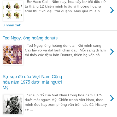
Bơ Hass Cali Năm nay, hoa cây bơ bắt đầu nở
›
từ tháng 12 khiến mình lo âu vì thường hoa ra
sớm thì ít khi đậu trái vì lạnh. May quá mùa h...
3 nhận xét:
Ted Ngoy, ông hoàng donuts
›
Ted Ngoy, ông hoàng donuts Khi mình sang
Cali lấy vợ và đất lành chim đậu. Mỗi sáng đi làm
thì thấy các tiệm bán Donuts, thiên hạ xếp hà...
Sự sụp đổ của Việt Nam Cộng
hòa năm 1975 dưới mắt người
Mỹ
›
Sự sụp đổ của Việt Nam Cộng hòa năm 1975
dưới mắt người Mỹ Chiến tranh Việt Nam, theo
mình đọc hay xem phỏng vấn trên các đài History
về ...