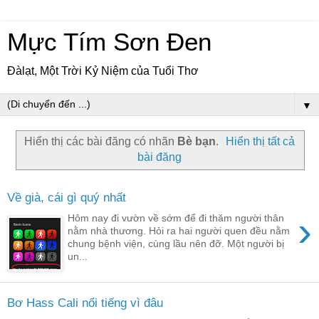
Mực Tím Sơn Đen
Đàlạt, Một Trời Kỷ Niệm của Tuổi Thơ
▼
Hiển thị các bài đăng có nhãn
Bè bạn
.
Hiển thị tất cả
bài đăng
Về già, cái gì quý nhất
›
Hôm nay đi vườn về sớm để đi thăm người thân
nằm nhà thương. Hỏi ra hai người quen đều nằm
chung bệnh viện, cùng lầu nên đỡ. Một người bị
un...
Bơ Hass Cali nổi tiếng vì đâu