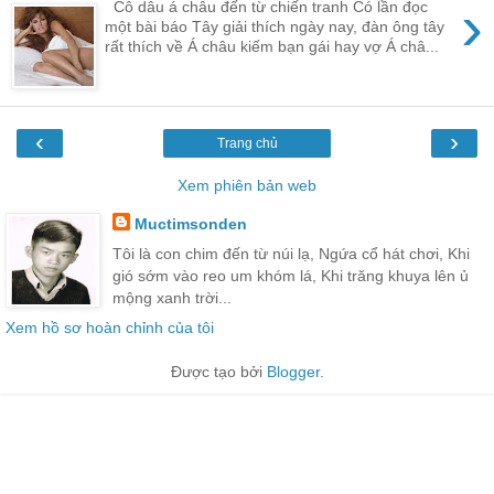
›
Cô dâu á châu đến từ chiến tranh Có lần đọc
một bài báo Tây giải thích ngày nay, đàn ông tây
rất thích về Á châu kiếm bạn gái hay vợ Á châ...
‹
›
Trang chủ
Xem phiên bản web
Muctimsonden
Tôi là con chim đến từ núi lạ, Ngứa cổ hát chơi, Khi
gió sớm vào reo um khóm lá, Khi trăng khuya lên ủ
mộng xanh trời...
Xem hồ sơ hoàn chỉnh của tôi
Được tạo bởi
Blogger
.