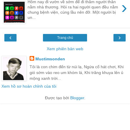
›
Hôm nay đi vườn về sớm để đi thăm người thân
nằm nhà thương. Hỏi ra hai người quen đều nằm
chung bệnh viện, cùng lầu nên đỡ. Một người bị
un...
‹
›
Trang chủ
Xem phiên bản web
Muctimsonden
Tôi là con chim đến từ núi lạ, Ngứa cổ hát chơi, Khi
gió sớm vào reo um khóm lá, Khi trăng khuya lên ủ
mộng xanh trời...
Xem hồ sơ hoàn chỉnh của tôi
Được tạo bởi
Blogger
.